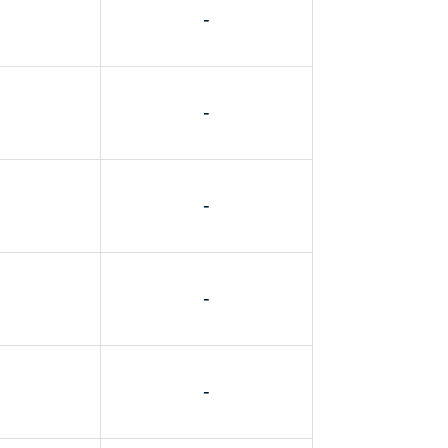
-
-
-
-
-