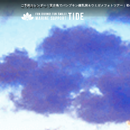
ご予約カレンダー｜宮古島でパンプキン鍾乳洞＆ウミガメフォトツアー | 
ご予約カレンダー