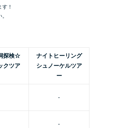
ます！
い。
洞探検☆
ナイトヒーリング
ックツア
シュノーケルツア
ー
-
-