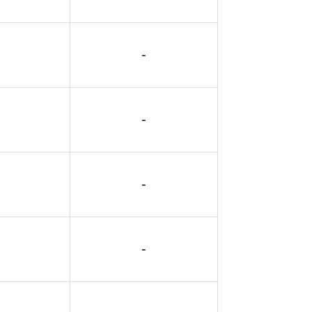
-
-
-
-