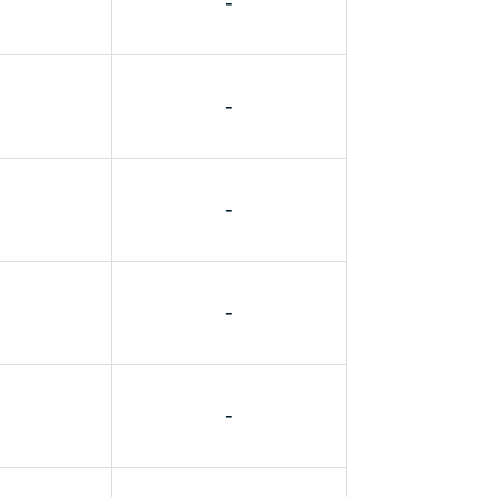
-
-
-
-
-