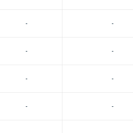
-
-
-
-
-
-
-
-