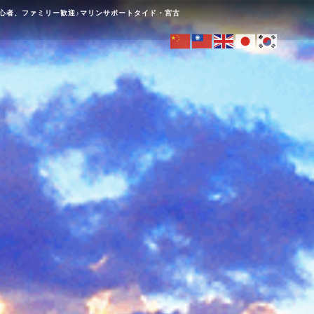
初心者、ファミリー歓迎♪マリンサポートタイド・宮古