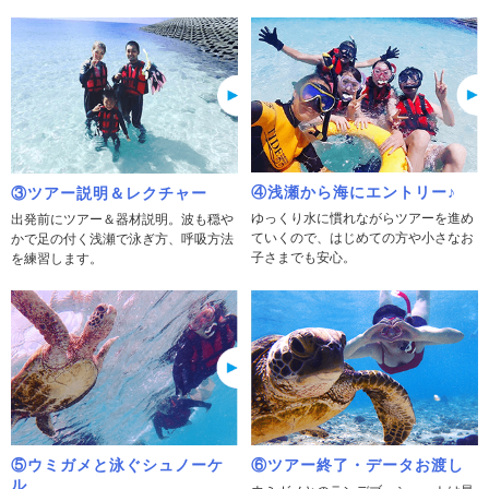
④浅瀬から海にエントリー♪
③ツアー説明＆レクチャー
ゆっくり水に慣れながらツアーを進め
出発前にツアー＆器材説明。波も穏や
ていくので、はじめての方や小さなお
かで足の付く浅瀬で泳ぎ方、呼吸方法
子さまでも安心。
を練習します。
⑤ウミガメと泳ぐシュノーケ
⑥ツアー終了・データお渡し
ル