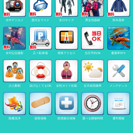
水中デジカメ
度付きマスク
全15サイズ
男女別器材
秋冬器材
水中記念撮影
広々駐車場
簡単アクセス
当日予約OK
遭遇率99％
少人数制
泳げなくてもOK
女性ガイド在籍
全天候高確率
メンテナンス
除菌洗浄
損害保険
賠償責任保険
選べる開催時間
通年開催