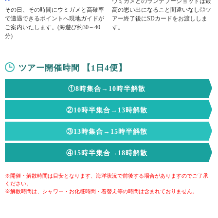
ウミガメとのランデブーショットは最
その日、その時間にウミガメと高確率
高の思い出になること間違いなし◎ツ
で遭遇できるポイントへ現地ガイドが
アー終了後にSDカードをお渡ししま
ご案内いたします。(海遊び約30～40
す。
分)
ツアー開催時間 【1日4便】
①8時集合→10時半解散
②10時半集合→13時解散
③13時集合→15時半解散
④15時半集合→18時解散
※開催・解散時間は目安となります、海洋状況で前後する場合がありますのでご了承
ください。
※解散時間は、シャワー・お化粧時間・着替え等の時間は含まれておりません。