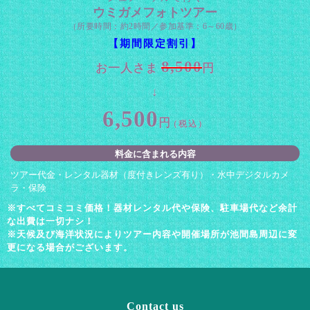
ウミガメフォトツアー
（所要時間：約2時間／参加基準：6～60歳）
【期間限定割引】
8,500
お一人さま
円
6,500
円
（税込）
料金に含まれる内容
ツアー代金・レンタル器材（度付きレンズ有り）・水中デジタルカメ
ラ・保険
※すべてコミコミ価格！器材レンタル代や保険、駐車場代など余計
な出費は一切ナシ！
※天候及び海洋状況によりツアー内容や開催場所が池間島周辺に変
更になる場合がございます。
Contact us