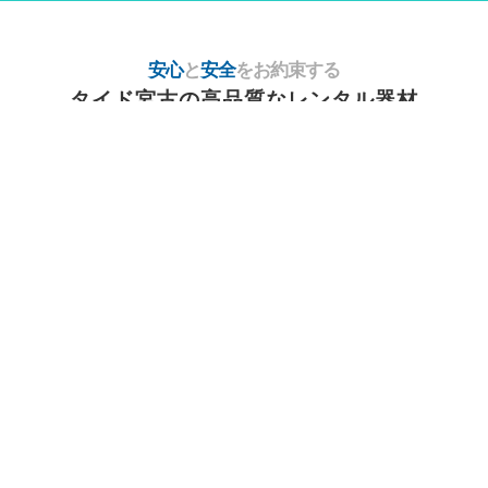
安心
と
安全
をお約束する
タイド宮古の高品質なレンタル器材
お肌に直接触れるレンタル器材は、すべて男女別でご用意。
徹底した洗浄と消毒はもちろん、衛生管理と器材専用エンジニア
による
毎日のメンテナンスを実施しています。
カラーバリエーション豊富に取り揃えているマスクやシュノーケ
ルは、
可愛く写真映えすること間違いナシ！
男女別マスク
メガネをご利用のお客様もご安心下さ
い。タイド宮古では度付きのマスクも
ご用意しています。