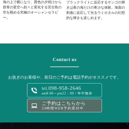
海の上で横になり、茜色の夕焼けから
ブラックライトに反応するサンゴの輝
群青の星空へ刻々と変化する宮古島の
きは夜の海だけの希少な体験。海面の
空を眺める究極のオーシャンセラピ
刺激に反応して光るウミホタルの幻想
ー。
的な輝きも楽しめます。
Contact us
お急ぎのお客様や、前日のご予約は電話予約がオススメです。
098-958-2646
tel.
am8:00～pm22：00 / 年中無休
ご予約はこちらから
24時間WEB予約受付中