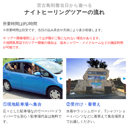
宮古島到着当日から遊べる
ナイトヒーリングツアーの流れ
所要時間は約2時間
※所要時間は目安です。当日の込み具合や天候により多少前後します。
※ ツアー開催場所によっては夕陽がご覧になれない場合があります。
※池間島周辺でのツアー開催の場合は、温水シャワー・メイクルームなどの施設利用
が可能です。
①現地駐車場へ集合
②受付け・着替え
広々とした駐車場なのでペーパードラ
水着やラッシュガード、Tシャツ+ショ
イバーでも安心！駐車場代金は無料で
ートパンツなどに着替えて集合場所ま
す。
でお越しください。