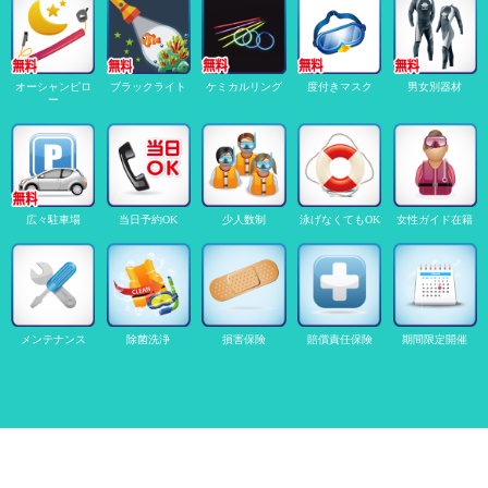
オーシャンピロ
ブラックライト
ケミカルリング
度付きマスク
男女別器材
ー
広々駐車場
当日予約OK
少人数制
泳げなくてもOK
女性ガイド在籍
メンテナンス
除菌洗浄
損害保険
賠償責任保険
期間限定開催