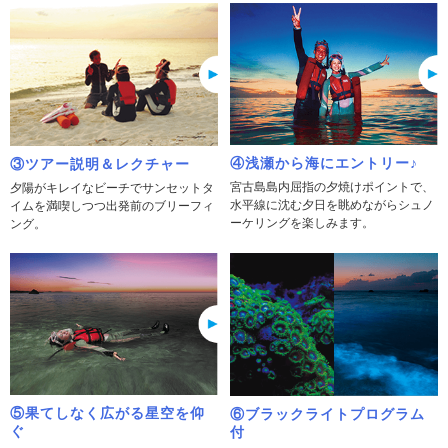
④浅瀬から海にエントリー♪
③ツアー説明＆レクチャー
宮古島島内屈指の夕焼けポイントで、
夕陽がキレイなビーチでサンセットタ
水平線に沈む夕日を眺めながらシュノ
イムを満喫しつつ出発前のブリーフィ
ーケリングを楽しみます。
ング。
⑤果てしなく広がる星空を仰
⑥ブラックライトプログラム
ぐ
付