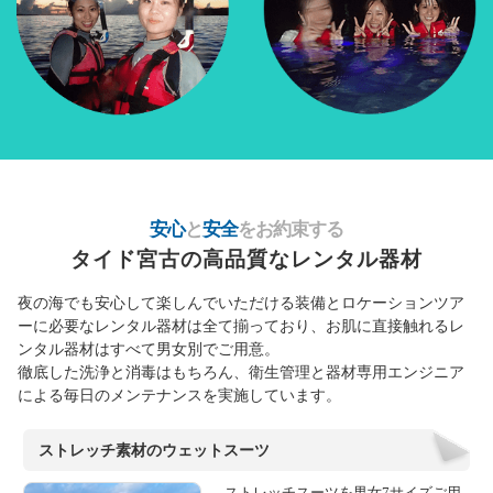
安心
と
安全
をお約束する
タイド宮古の高品質なレンタル器材
夜の海でも安心して楽しんでいただける装備とロケーションツア
ーに必要なレンタル器材は全て揃っており、
お肌に直接触れるレ
ンタル器材はすべて男女別でご用意。
徹底した洗浄と消毒はもちろん、衛生管理と器材専用エンジニア
による
毎日のメンテナンスを実施しています。
ストレッチ素材のウェットスーツ
ストレッチスーツを男女7サイズご用