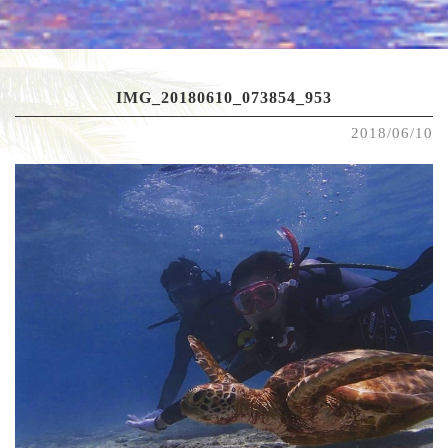
IMG_20180610_073854_953
2018/06/10