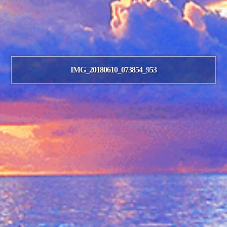
IMG_20180610_073854_953