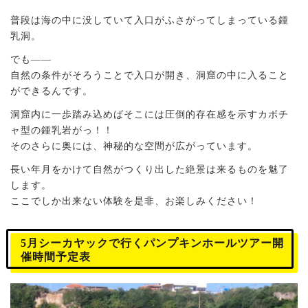
普段は海の中に没していて入口がふさがってしまっている鍾
乳洞。
でも――
自然の条件がそろうことで入口が開き、洞窟の中に入ること
ができるんです。
洞窟内に一歩踏み込めばそこには圧倒的存在感を示すカボチ
ャ型の鍾乳岩がっ！！
そのさらに奥には、神秘的な空間が広がっています。
長い年月をかけて自然がつくり出した絶景は来るものを魅了
します。
ここでしか出来ない体験を是非、お楽しみください！
5月シーカヤックで行くパンプキンホールツアー開
催時間予定表