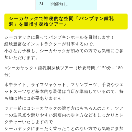
31
開催無し
シーカヤックで神秘的な空間「パンプキン鍾乳
洞」を目指す探検ツアー♪
シーカヤックに乗ってパンプキンホールを目指します！
経験豊富なインストラクターが引率するので、
小さなお子様も、シーカヤックが初めての方でも気軽にご参
加いただけます。
○シーカヤック＋鍾乳洞探検ツアー（所要時間／150分～180
分）
水中ライト、ライフジャケット、マリンブーツ、手袋やウエ
ットスーツなど基本的な装備は当店が準備しているので、持
ち物は特には必要ありません！
ツアー前にはシーカヤックの漕ぎ方はもちろんのこと、ツア
ーの注意点や滑りやすい洞窟内の歩き方などもしっかりとレ
クチャーいたしますので
シーカヤックにまったく乗ったことのない方でも気軽に参加