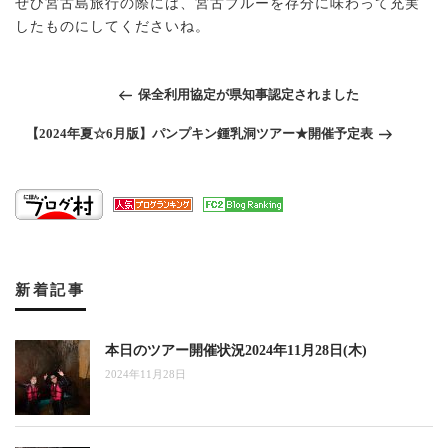
ぜひ宮古島旅行の際には、宮古ブルーを存分に味わって充実
したものにしてくださいね。
過
保全利用協定が県知事認定されました
去
の
次
【2024年夏☆6月版】パンプキン鍾乳洞ツアー★開催予定表
投
の
稿
投
稿
新着記事
本日のツアー開催状況2024年11月28日(木)
2024年11月28日