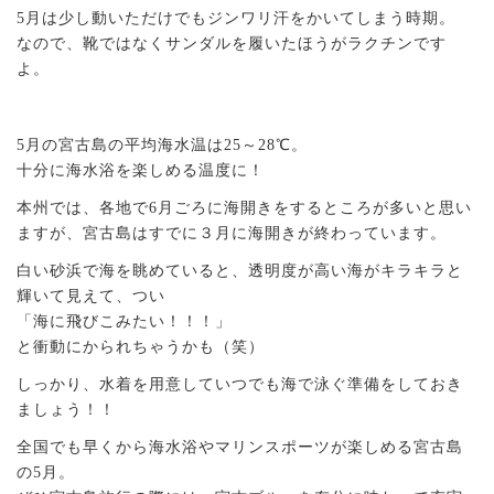
5月は少し動いただけでもジンワリ汗をかいてしまう時期。
なので、靴ではなくサンダルを履いたほうがラクチンです
よ。
5月の宮古島の平均海水温は25～28℃。
十分に海水浴を楽しめる温度に！
本州では、各地で6月ごろに海開きをするところが多いと思い
ますが、宮古島はすでに３月に海開きが終わっています。
白い砂浜で海を眺めていると、透明度が高い海がキラキラと
輝いて見えて、つい
「海に飛びこみたい！！！」
と衝動にかられちゃうかも（笑）
しっかり、水着を用意していつでも海で泳ぐ準備をしておき
ましょう！！
全国でも早くから海水浴やマリンスポーツが楽しめる宮古島
の5月。