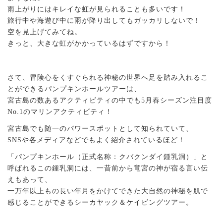
雨上がりにはキレイな虹が見られることも多いです！
旅行中や海遊び中に雨が降り出してもガッカリしないで！
空を見上げてみてね。
きっと、大きな虹がかかっているはずですから！
さて、冒険心をくすぐられる神秘の世界へ足を踏み入れるこ
とができるパンプキンホールツアーは、
宮古島の数あるアクティビティの中でも5月春シーズン注目度
No.1のマリンアクティビティ！
宮古島でも随一のパワースポットとして知られていて、
SNSや各メディアなどでもよく紹介されているほど！
「パンプキンホール（正式名称：クバクンダイ鍾乳洞）」と
呼ばれるこの鍾乳洞には、一昔前から竜宮の神が宿る言い伝
えもあって、
一万年以上もの長い年月をかけてできた大自然の神秘を肌で
感じることができるシーカヤック＆ケイビングツアー。