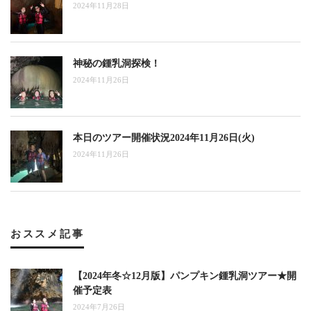
2024年11月28日
神秘の鍾乳洞探検！
2024年11月26日
本日のツアー開催状況2024年11月26日(火)
2024年11月26日
おススメ記事
【2024年冬☆12月版】パンプキン鍾乳洞ツアー★開
催予定表
2024年7月26日