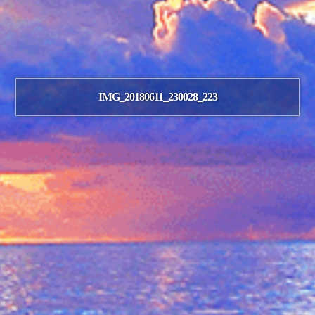
IMG_20180611_230028_223