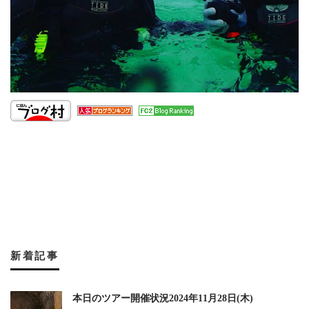
新着記事
本日のツアー開催状況2024年11月28日(木)