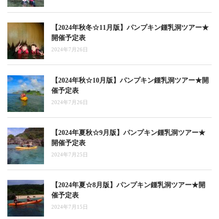
【2024年秋冬☆11月版】パンプキン鍾乳洞ツアー★
開催予定表
2024年7月26日
【2024年秋☆10月版】パンプキン鍾乳洞ツアー★開
催予定表
2024年7月26日
【2024年夏秋☆9月版】パンプキン鍾乳洞ツアー★
開催予定表
2024年7月25日
【2024年夏☆8月版】パンプキン鍾乳洞ツアー★開
催予定表
2024年7月15日