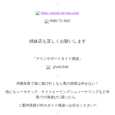
・
https://mstide-miyako.com/
0980-73-3003
姉妹店も宜しくお願いします
『マリンサポートタイド残波』
@tide2646
・
沖縄本島で海に遊び行くなら青の洞窟は外せない！
他にもシーカヤック、
ナイトヒーリングシュノーケリングなど本
島での海遊びに困ったら
、
ご案内実績15年のタイド残波へお任せください!!
・