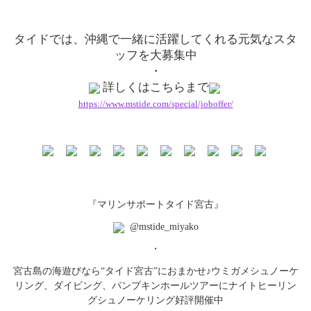
タイドでは、
沖縄で一緒に活躍してくれる元気なスタ
ッフを大募集中
・
詳しくはこちらまで
https://www.mstide.com/special/joboffer/
『マリンサポートタイド宮古』
@mstide_miyako
・
宮古島の海遊びなら“タイド宮古”におまかせ♪
ウミガメシュノーケ
リング、ダイビング、
パンプキンホールツアーにナイトヒーリン
グシュノーケリング好評
開催中