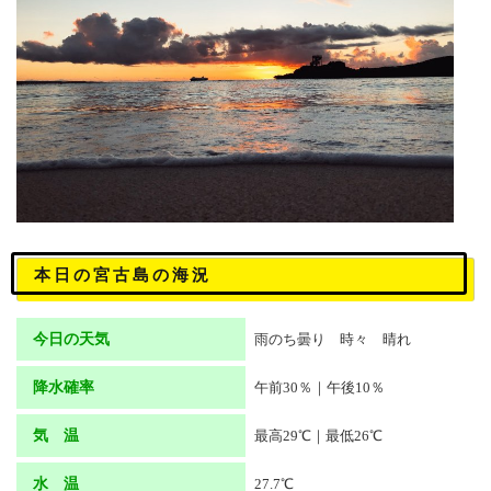
本日の宮古島の海況
今日の天気
雨のち曇り 時々 晴れ
降水確率
午前30％｜午後10％
気 温
最高29℃｜最低26℃
水 温
27.7℃