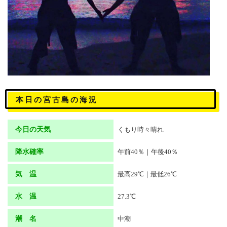
本日の宮古島の海況
今日の天気
くもり時々晴れ
降水確率
午前40％｜午後40％
気 温
最高29℃｜最低26℃
水 温
27.3℃
潮 名
中潮