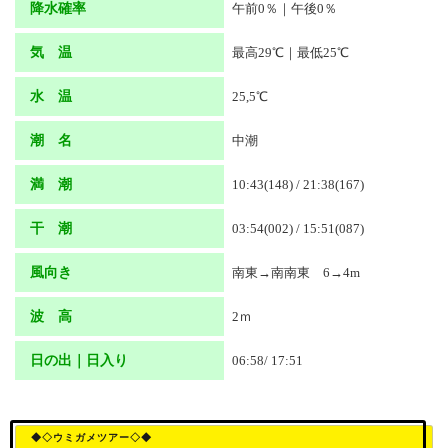
降水確率
午前0％｜午後0％
気 温
最高29℃｜最低25℃
水 温
25,5℃
潮 名
中潮
満 潮
10:43(148) / 21:38(167)
干 潮
03:54(002) / 15:51(087)
風向き
南東→南南東 6→4m
波 高
2ｍ
日の出｜日入り
06:58/ 17:51
◆◇ウミガメツアー◇◆