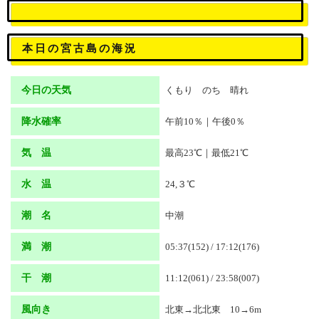
本日の宮古島の海況
今日の天気
くもり のち 晴れ
降水確率
午前10％｜午後0％
気 温
最高23℃｜最低21℃
水 温
24,３℃
潮 名
中潮
満 潮
05:37(152) / 17:12(176)
干 潮
11:12(061) / 23:58(007)
風向き
北東→北北東 10→6m