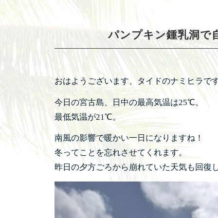
パンプキン鍾乳洞で
おはようございます、タイドのナミヒラで
今日の宮古島、日中の最高気温は25℃。
最低気温が21℃。
南風の影響で暖かい一日になりますね！
冬ってことを忘れさせてくれます。
昨日の夕方ごろから崩れていた天気も回復