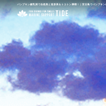
パンプキン鍾乳洞で自然美と造形美をトコトン満喫！｜宮古島でパンプキン鍾