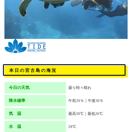
本日の宮古島の海況
今日の天気
曇り時々晴れ
降水確率
午前20％｜午後30％
気 温
最高30℃｜最低26℃
水 温
28℃