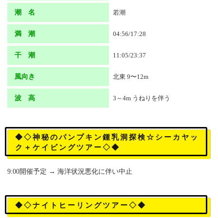
潮 名
若潮
満 潮
04:56/17:28
干 潮
11:05/23:37
風向き
北東 9〜12m
波 高
3～4m うねりを伴う
◆◇神秘のパンプキン鍾乳洞探検☆シーカヤッ
ク＋ケイビングツアー◇◆
9:00開催予定 → 海洋状況悪化に伴い中止
◆◇ナイトヒーリングツアー◇◆