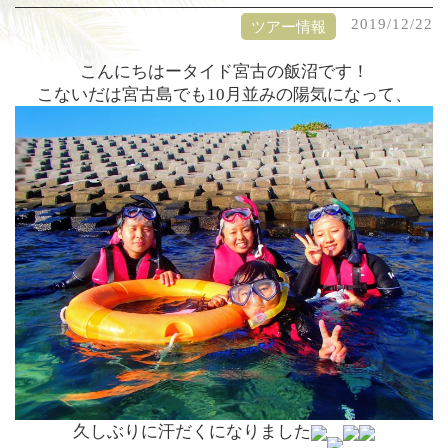
2019/12/22
ツアー情報
こんにちはー
タイド宮古の飯沼です！
こないだは宮古島でも10月並みの陽気になって、
久しぶりに汗だくになりました