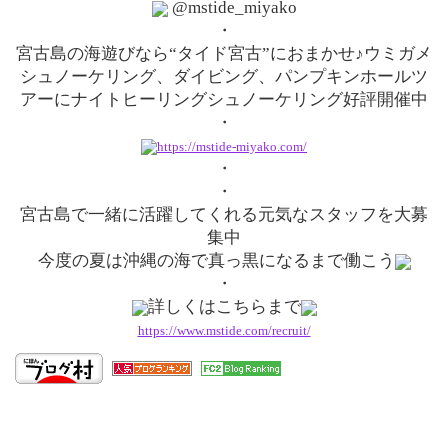
@mstide_miyako
・
宮古島の海遊びなら“タイド宮古”におまかせ♪
ウミガメ
シュノーケリング、ダイビング、
パンプキンホールツ
アーにナイトヒーリングシュノーケリング好評
開催中
・
https://mstide-miyako.com/
・
・
宮古島で一緒に活躍してくれる元気なスタッフを大募
集中
今度の夏は沖縄の海で真っ黒になるまで働こう
・
詳しくはこちらまで
https://www.mstide.com/
recruit/