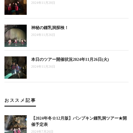
2024年11月28日
神秘の鍾乳洞探検！
2024年11月26日
本日のツアー開催状況2024年11月26日(火)
2024年11月26日
おススメ記事
【2024年冬☆12月版】パンプキン鍾乳洞ツアー★開
催予定表
2024年7月26日