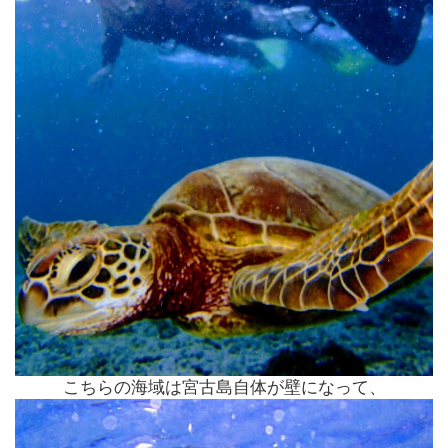
こちらの海域は宮古島自体が壁になって、