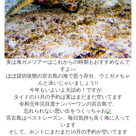
実は海ガメツアーはこれからの時期もおすすめなんで
すよ♪♪
ほぼ貸切状態の宮古島の海で思う存分、ウミガメちゃ
んと泳いじゃいましょう!!
今年もいよいよ大詰め！ですが、
タイドの11月の予約は実はまだまだ空いてます
令和元年注目度ナンバーワンの宮古島で、
忘れられない思い出をつくっちゃお
宮古島はベストシーズン、
毎日気持ち良く海に入って
います
そして、ホントにまだまだ10月の予約が空いてます