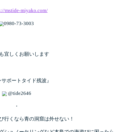
s://mstide-miyako.com/
0980-73-3003
も宜しくお願いします
ンサポートタイド残波』
@tide2646
・
び行くなら青の洞窟は外せない！
グシュノーケリングなど本島での海遊びに困ったら
、