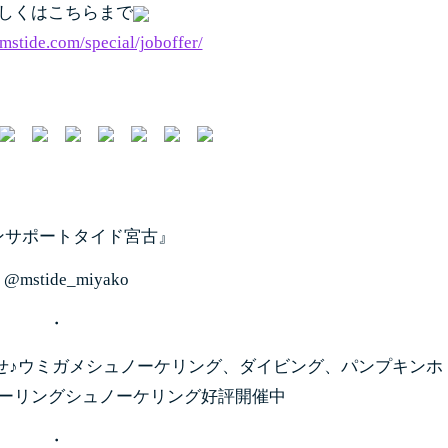
しくはこちらまで
mstide.com/special/joboffer/
ンサポートタイド宮古』
@mstide_miyako
・
せ♪
ウミガメシュノーケリング、ダイビング、
パンプキンホ
ーリングシュノーケリング好評
開催中
・