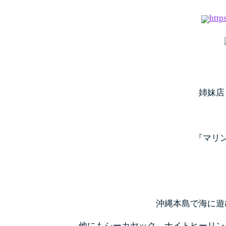
http
姉妹店
『マリ
沖縄本島で海に遊
他にもシーカヤック、
ナイトヒーリン