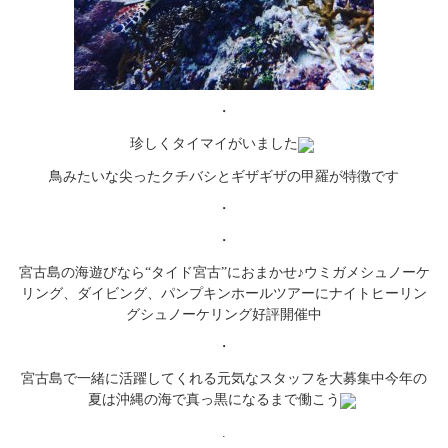
・
珍しくタイマイがいました
鳥みたいな尖ったクチバシとギザギザの甲羅が特徴です
・
・
宮古島の海遊びなら“タイド宮古”におまかせ♪
ウミガメシュノーケ
リング、ダイビング、
パンプキンホールツアーにナイトヒーリン
グシュノーケリング好評
開催中
・
宮古島で一緒に活躍してくれる元気なスタッフを大募集中
今年の
夏は沖縄の海で真っ黒になるまで働こう
.