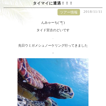
タイマイに遭遇！！！
2018/11/11
ツアー情報
んみゃーち(´ཀ`)
タイド宮古のどいです
.
先日ウミガメシュノーケリング行ってきました
・