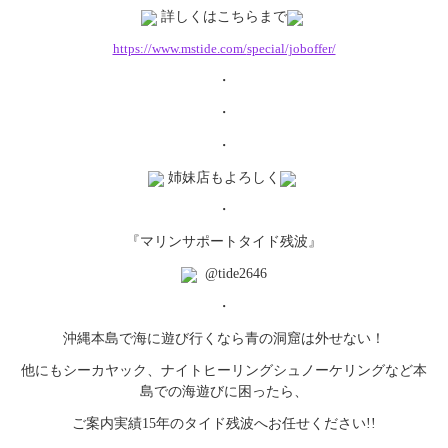
詳しくはこちらまで
https://www.mstide.com/
special/joboffer/
・
・
・
姉妹店もよろしく
・
『マリンサポートタイド残波』
@tide2646
・
沖縄本島で海に遊び行くなら青の洞窟は外せない！
他にもシーカヤック、
ナイトヒーリングシュノーケリングなど本
島での海遊びに困ったら
、
ご案内実績15年のタイド残波へお任せください!!