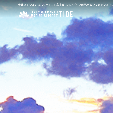
春休み！いよいよスタート!!｜宮古島でパンプキン鍾乳洞＆ウミガメフォトツ