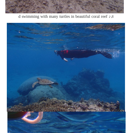
d swimming with many turtles in beautiful coral reef ♪♬