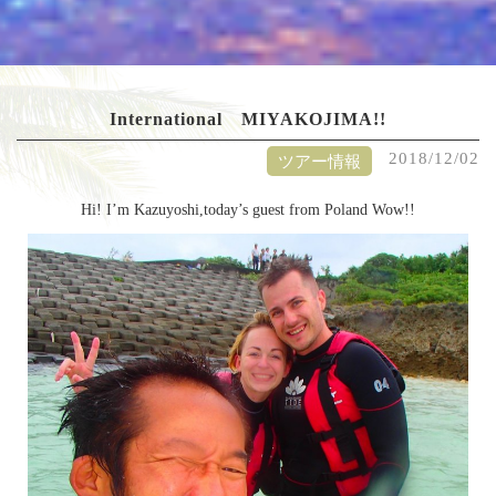
International MIYAKOJIMA!!
2018/12/02
ツアー情報
Hi! I’m Kazuyoshi,today’s guest from Poland Wow!!