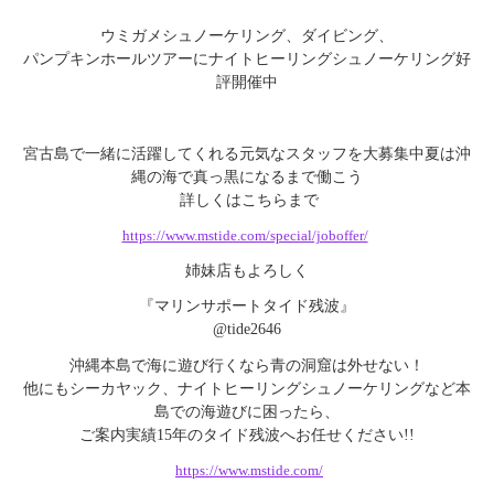
ウミガメシュノーケリング、ダイビング、
パンプキンホールツアーにナイトヒーリングシュノーケリング好
評開催中
宮古島で一緒に活躍してくれる元気なスタッフを大募集中
夏は沖
縄の海で真っ黒になるまで働こう
詳しくはこちらまで
https://www.mstide.com/special/joboffer/
姉妹店もよろしく
『マリンサポートタイド残波』
@tide2646
沖縄本島で海に遊び行くなら青の洞窟は外せない！
他にもシーカヤック、ナイトヒーリングシュノーケリングなど本
島での海遊びに困ったら、
ご案内実績15年のタイド残波へお任せください!!
https://www.mstide.com/