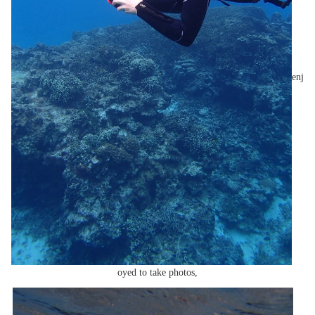
enj
oyed to take photos,