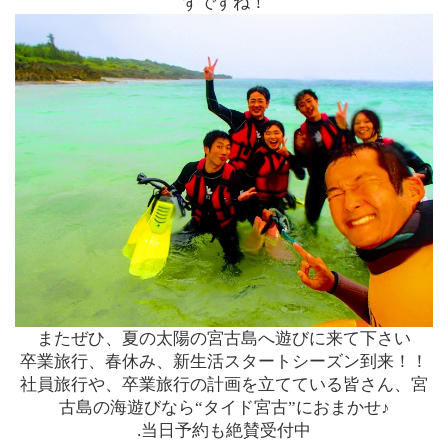
ずですね！
またぜひ、夏の太陽の宮古島へ遊びに来て下さい
卒業旅行、春休み、新生活スタートシーズン到来！！
社員旅行や、卒業旅行の計画を立てている皆さん、
宮
古島の海遊びなら“タイド宮古”におまかせ♪
.当日予約も絶賛受付中