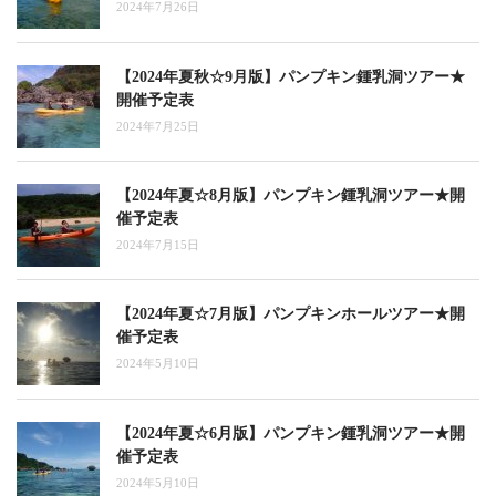
2024年7月26日
【2024年夏秋☆9月版】パンプキン鍾乳洞ツアー★
開催予定表
2024年7月25日
【2024年夏☆8月版】パンプキン鍾乳洞ツアー★開
催予定表
2024年7月15日
【2024年夏☆7月版】パンプキンホールツアー★開
催予定表
2024年5月10日
【2024年夏☆6月版】パンプキン鍾乳洞ツアー★開
催予定表
2024年5月10日