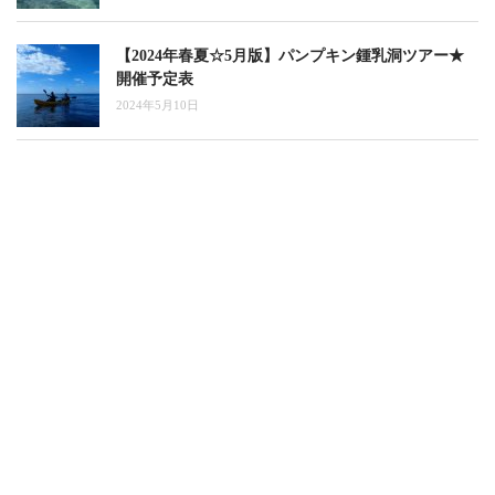
【2024年春夏☆5月版】パンプキン鍾乳洞ツアー★
開催予定表
2024年5月10日