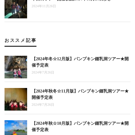
2024年11月26日
おススメ記事
【2024年冬☆12月版】パンプキン鍾乳洞ツアー★開
催予定表
2024年7月26日
【2024年秋冬☆11月版】パンプキン鍾乳洞ツアー★
開催予定表
2024年7月26日
【2024年秋☆10月版】パンプキン鍾乳洞ツアー★開
催予定表