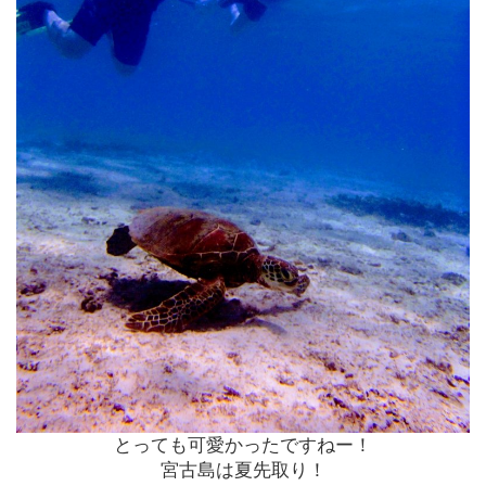
とっても可愛かったですねー！
宮古島は夏先取り！