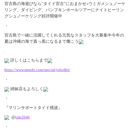
宮古島の海遊びなら“タイド宮古”におまかせ♪
ウミガメシュノーケ
リング、ダイビング、
パンプキンホールツアーにナイトヒーリン
グシュノーケリング好評
開催中
・
宮古島で一緒に活躍してくれる元気なスタッフを大募集中
今年の
夏は沖縄の海で真っ黒になるまで働こう
.
詳しくはこちらまで
https://www.mstide.com/
special/joboffer/
・
姉妹店もよろしく
・
『マリンサポートタイド残波』
@
tide2646
・