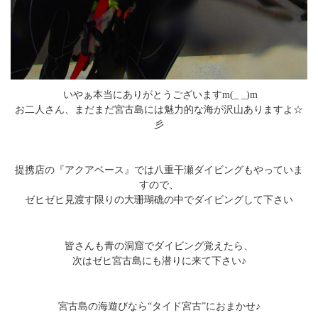
いやぁ本当にありがとうございますm(_ _)m
お二人さん、まだまだ宮古島には魅力的な海が沢山ありますよ☆
彡
提携店の『アクアベース』では八重干瀬ダイビングもやっていま
すので、
ゼヒゼヒ見渡す限りの大珊瑚礁の中でダイビングして下さい
皆さんも青の洞窟でダイビング覚えたら、
次はゼヒ宮古島にも潜りに来て下さい♪
宮古島の海遊びなら“タイド宮古”におまかせ♪