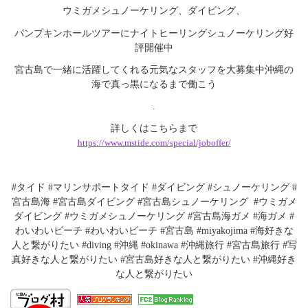
ウミガメシュノーケリング、ダイビング、
パンプキンホールツアーにナイトヒーリングシュノーケリング好
評開催中
宮古島で一緒に活躍してくれる元気なスタッフを大募集中
沖縄の
海で真っ黒になるまで働こう
.
詳しくはこちらまで
https://www.mstide.com/special/joboffer/
#タイド #マリンサポートタイド #ダイビング #シュノーケリング #
宮古島海 #宮古島ダイビング #宮古島シュノーケリング #ウミガメ
ダイビング #ウミガメシュノーケリング #宮古島海ガメ #海ガメ #
わいわいビーチ #わいわいビーチ #宮古島 #miyakojima #海好きな
人と繋がりたい #diving #沖縄 #okinawa #沖縄旅行 #宮古島旅行 #写
真好きな人と繋がりたい #宮古島好きな人と繋がりたい #沖縄好き
な人と繋がりたい